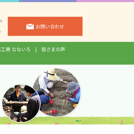
い
お問い合わせ
3
菜工房 なないろ
皆さまの声