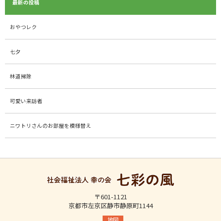
最新の投稿
おやつレク
七夕
林道掃除
可愛い来訪者
ニワトリさんのお部屋を模様替え
〒601-1121
京都市左京区静市静原町1144
地図