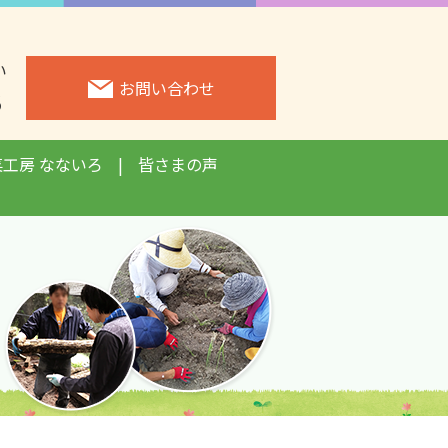
い
お問い合わせ
3
菜工房 なないろ
皆さまの声