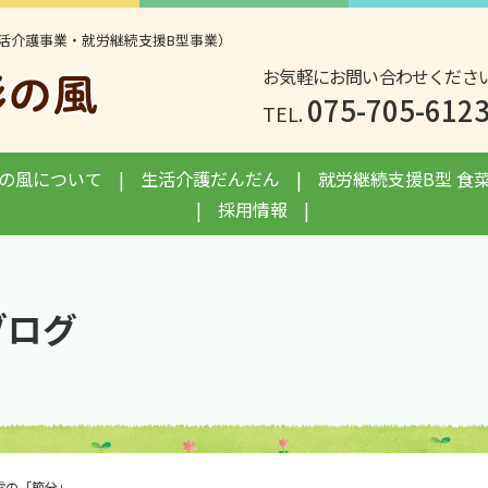
活介護事業・就労継続支援B型事業）
お気軽にお問い合わせくださ
075-705-612
TEL.
の風について
生活介護だんだん
就労継続支援B型 食
採用情報
ブログ
雪の「節分」