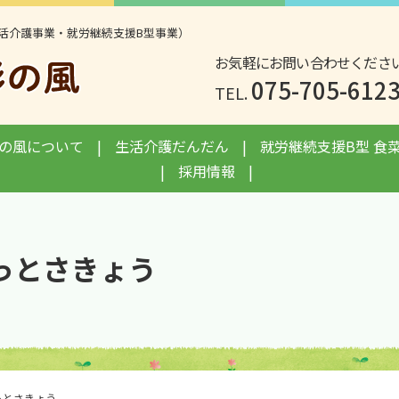
活介護事業・就労継続支援B型事業）
お気軽にお問い合わせくださ
075-705-612
TEL.
の風について
生活介護だんだん
就労継続支援B型 食
採用情報
っとさきょう
っとさきょう