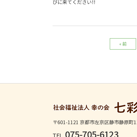
びに来てください!!
« 前
〒601-1121
京都市左京区静市静原町11
075-705-6123
TEL.