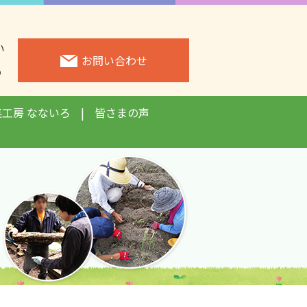
い
お問い合わせ
3
菜工房 なないろ
皆さまの声